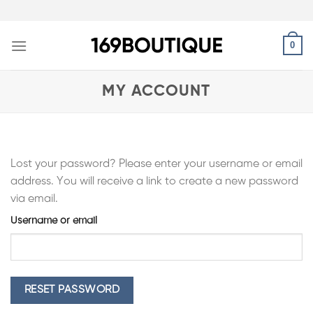
Skip
to
content
0
MY ACCOUNT
Lost your password? Please enter your username or email
address. You will receive a link to create a new password
via email.
Username or email
RESET PASSWORD